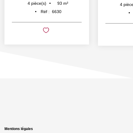
93
m²
4
pièce(s)
4
pièce
Réf :
6630
Mentions légales