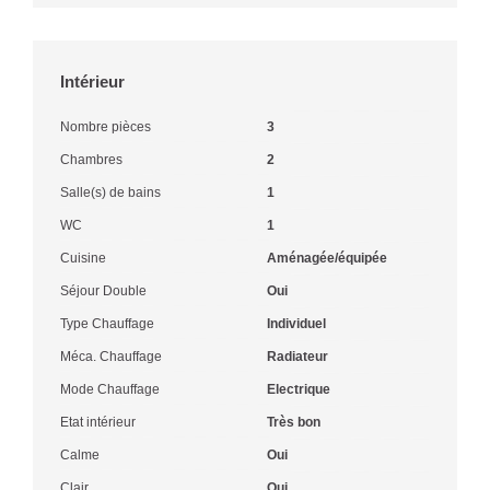
Intérieur
Nombre pièces
3
Chambres
2
Salle(s) de bains
1
WC
1
Cuisine
Aménagée/équipée
Séjour Double
Oui
Type Chauffage
Individuel
Méca. Chauffage
Radiateur
Mode Chauffage
Electrique
Etat intérieur
Très bon
Calme
Oui
Clair
Oui