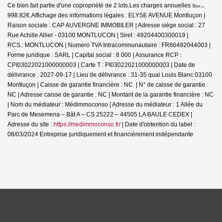
Ce bien fait partie d'une copropriété de 2 lots.Les charges annuelles sont de
998.82€.
Affichage des informations légales : ELYSE AVENUE Montluçon |
Raison sociale : CAP AUVERGNE IMMOBILER | Adresse siège social : 27
Rue Achille Allier - 03100 MONTLUCON | Siret : 49204400300019 |
RCS : MONTLUCON | Numero TVA Intracommunautaire : FR86492044003 |
Forme juridique : SARL | Capital social : 8 000 | Assurance RCP :
CPI03022021000000003 |
Carte T : PI03022021000000003 | Date de
délivrance : 2027-09-17 | Lieu de délivrance : 31-35 quai Louis Blanc 03100
Montluçon | Caisse de garantie financière : NC. | N° de caisse de garantie :
NC | Adresse caisse de garantie : NC | Montant de la garantie financière : NC
| Nom du médiateur : Médimmoconso | Adresse du médiateur : 1 Allée du
Parc de Mesemena – Bât A – CS 25222 – 44505 LA BAULE CEDEX |
Adresse du site :
https://medimmoconso.fr/
| Date d'obtention du label :
08/03/2024
Entreprise juridiquement et financièrement indépendante