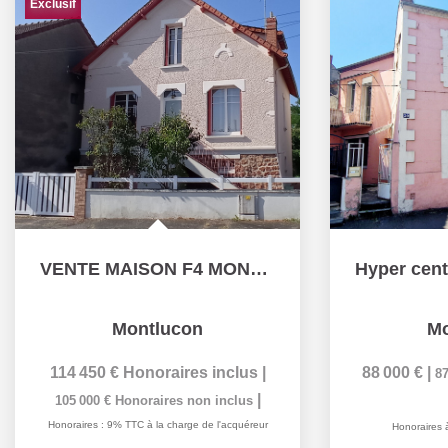
Exclusif
VENTE MAISON F4 MONTLUCON
Montlucon
Mo
114 450 €
Honoraires inclus
|
88 000 €
|
87
|
105 000 €
Honoraires non inclus
Honoraires : 9% TTC à la charge de l'acquéreur
Honoraires 