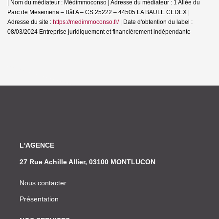
| Nom du médiateur : Médimmoconso | Adresse du médiateur : 1 Allée du
Parc de Mesemena – Bât A – CS 25222 – 44505 LA BAULE CEDEX |
Adresse du site :
https://medimmoconso.fr/
| Date d'obtention du label :
08/03/2024
Entreprise juridiquement et financièrement indépendante
L'AGENCE
27 Rue Achille Allier, 03100 MONTLUCON
Nous contacter
Présentation