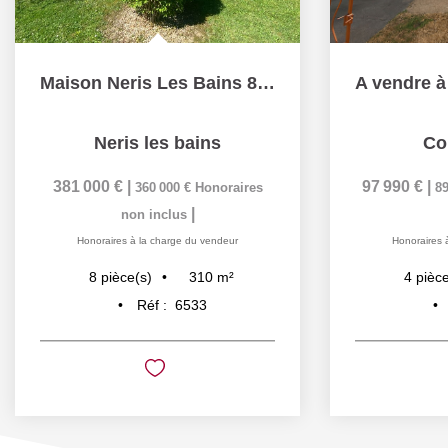
Maison Neris Les Bains 8 pièce(s) 310 m2 habitable +...
Neris les bains
Co
381 000 €
|
97 990 €
|
360 000 €
Honoraires
89
|
non inclus
Honoraires à la charge du vendeur
Honoraires 
310
m²
8
pièce(s)
4
pièce
Réf :
6533