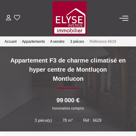
ACHETER
Accueil
Appartements
A vendre
3 pièces
Référence 6629
LOUER
Appartement F3 de charme climatisé en
ESTIMER
hyper centre de Montluçon
Montlucon
FAIRE GÉRER
99 000 €
NOTRE AGENCE
honoraires compris
Qui Sommes-Nous
3
pièce(s)
•
78
m²
•
Réf : 6629
Nous Rejoindre