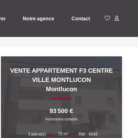
rer
Notre agence
Contact
VENTE APPARTEMENT F3 CENTRE
VILLE MONTLUCON
Montlucon
93 500 €
honoraires compris
72
m²
3
pièce(s)
Réf :
6643