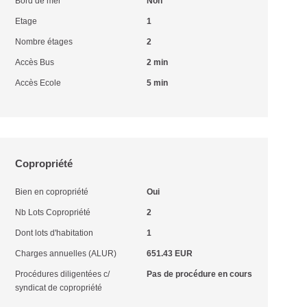
Bord de mer
Non
Etage
1
Nombre étages
2
Accès Bus
2 min
Accès Ecole
5 min
Copropriété
Bien en copropriété
Oui
Nb Lots Copropriété
2
Dont lots d'habitation
1
Charges annuelles (ALUR)
651.43 EUR
Procédures diligentées c/
Pas de procédure en cours
syndicat de copropriété