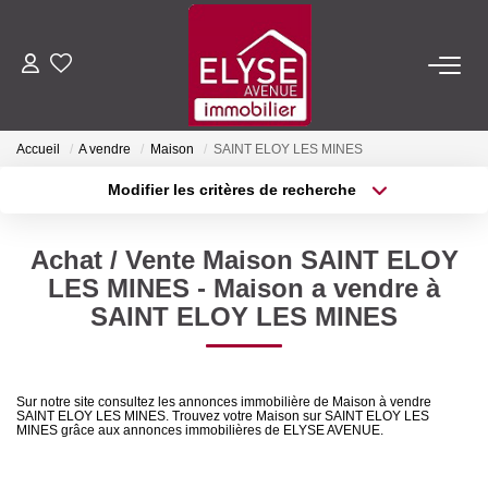
ACHETER
Accueil
A vendre
Maison
SAINT ELOY LES MINES
LOUER
Modifier les critères de recherche
Type de transaction
Localisation
Acheter
Localisation
ESTIMER
Achat / Vente Maison SAINT ELOY
Type de bien
Sélectionnez...
Surface min
LES MINES - Maison a vendre à
FAIRE GÉRER
SAINT ELOY LES MINES
Plus de critères
Budget max
NOTRE AGENCE
Créer une alerte
Sur notre site consultez les annonces immobilière de Maison à vendre
SAINT ELOY LES MINES. Trouvez votre Maison sur SAINT ELOY LES
Qui Sommes-Nous
MINES grâce aux annonces immobilières de ELYSE AVENUE.
Nous Rejoindre