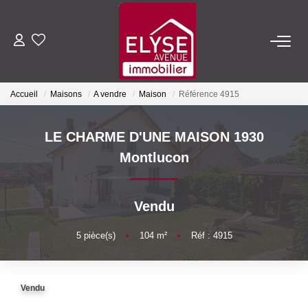
ACHETER
Accueil
Maisons
A vendre
Maison
Référence 4915
LOUER
LE CHARME D'UNE MAISON 1930
ESTIMER
Montlucon
FAIRE GÉRER
Vendu
NOTRE AGENCE
5
pièce(s)
•
104
m²
•
Réf : 4915
Qui Sommes-Nous
Vendu
Nous Rejoindre