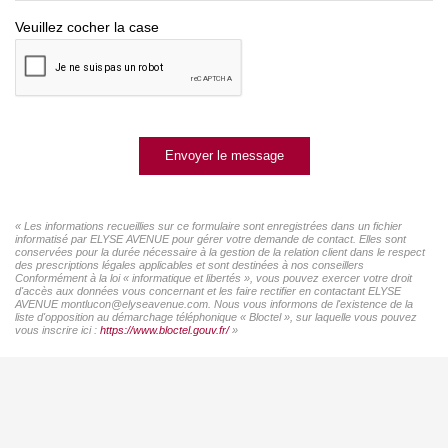
Veuillez cocher la case
Envoyer le message
« Les informations recueillies sur ce formulaire sont enregistrées dans un fichier
informatisé par ELYSE AVENUE pour gérer votre demande de contact. Elles sont
conservées pour la durée nécessaire à la gestion de la relation client dans le respect
des prescriptions légales applicables et sont destinées à nos conseillers
Conformément à la loi « informatique et libertés », vous pouvez exercer votre droit
d'accès aux données vous concernant et les faire rectifier en contactant ELYSE
AVENUE montlucon@elyseavenue.com. Nous vous informons de l'existence de la
liste d'opposition au démarchage téléphonique « Bloctel », sur laquelle vous pouvez
vous inscrire ici :
https://www.bloctel.gouv.fr/
»