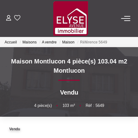
ACHETER
Accueil
Maisons
A vendre
Maison
Référence 5649
LOUER
Maison Montlucon 4 pièce(s) 103.04 m2
ESTIMER
Montlucon
FAIRE GÉRER
Vendu
NOTRE AGENCE
4
pièce(s)
•
103
m²
•
Réf : 5649
Qui Sommes-Nous
Vendu
Nous Rejoindre