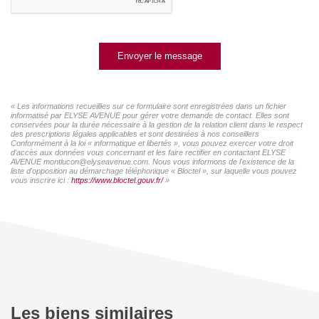
Envoyer le message
« Les informations recueillies sur ce formulaire sont enregistrées dans un fichier
informatisé par ELYSE AVENUE pour gérer votre demande de contact. Elles sont
conservées pour la durée nécessaire à la gestion de la relation client dans le respect
des prescriptions légales applicables et sont destinées à nos conseillers
Conformément à la loi « informatique et libertés », vous pouvez exercer votre droit
d'accès aux données vous concernant et les faire rectifier en contactant ELYSE
AVENUE montlucon@elyseavenue.com. Nous vous informons de l'existence de la
liste d'opposition au démarchage téléphonique « Bloctel », sur laquelle vous pouvez
vous inscrire ici :
https://www.bloctel.gouv.fr/
»
Les biens similaires