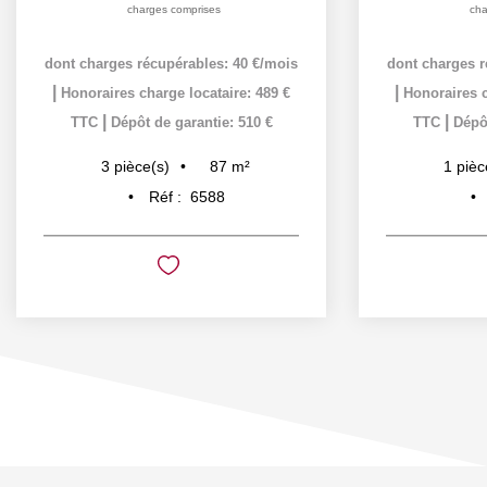
charges comprises
cha
dont charges récupérables: 40 €/mois
dont charges r
|
|
Honoraires charge locataire: 489 €
Honoraires c
|
|
TTC
Dépôt de garantie: 510 €
TTC
Dépôt
87
m²
3
pièce(s)
1
pièc
Réf :
6588