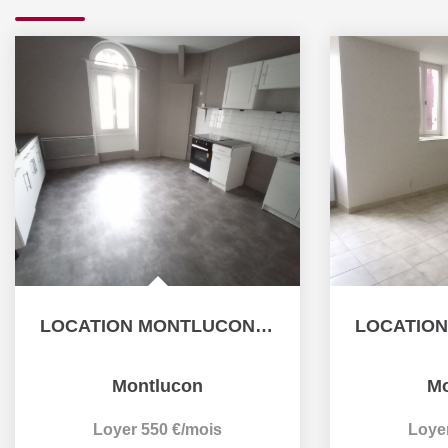
LOCATION MONTLUCON APPARTEMENT F3 BIS
Montlucon
Mo
Loyer 550 €/mois
Loye