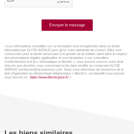
Envoyer le message
« Les informations recueillies sur ce formulaire sont enregistrées dans un fichier
informatisé par ELYSE AVENUE pour gérer votre demande de contact. Elles sont
conservées pour la durée nécessaire à la gestion de la relation client dans le respect
des prescriptions légales applicables et sont destinées à nos conseillers
Conformément à la loi « informatique et libertés », vous pouvez exercer votre droit
d'accès aux données vous concernant et les faire rectifier en contactant ELYSE
AVENUE montlucon@elyseavenue.com. Nous vous informons de l'existence de la
liste d'opposition au démarchage téléphonique « Bloctel », sur laquelle vous pouvez
vous inscrire ici :
https://www.bloctel.gouv.fr/
»
Les biens similaires