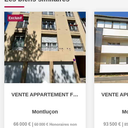
Exclusif
VENTE APPARTEMENT F4 AVEC GARAGE ET PARKING PRIVATIF !!!...
Montluçon
Mo
66 000 €
|
93 500 €
|
60 000 €
Honoraires non
85