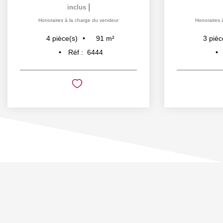
|
inclus
Honoraires à la charge du vendeur
Honoraires 
91
m²
4
pièce(s)
3
pièc
Réf :
6444