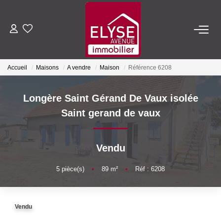
ACHETER
Accueil
Maisons
A vendre
Maison
Référence 6208
LOUER
Longère Saint Gérand De Vaux isolée
ESTIMER
Saint gerand de vaux
FAIRE GÉRER
Vendu
NOTRE AGENCE
5
pièce(s)
•
89
m²
•
Réf : 6208
Qui Sommes-Nous
Vendu
Nous Rejoindre