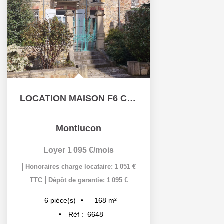
LOCATION MAISON F6 CENTRE VILLE MONTLUCON
Montlucon
Loyer 1 095 €/mois
|
Honoraires charge locataire: 1 051 €
|
TTC
Dépôt de garantie: 1 095 €
168
m²
6
pièce(s)
Réf :
6648