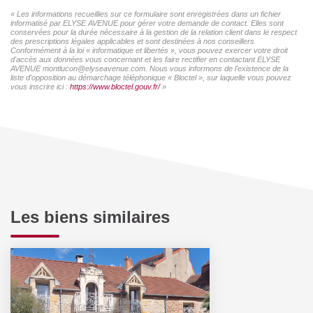
« Les informations recueillies sur ce formulaire sont enregistrées dans un fichier
informatisé par ELYSE AVENUE pour gérer votre demande de contact. Elles sont
conservées pour la durée nécessaire à la gestion de la relation client dans le respect
des prescriptions légales applicables et sont destinées à nos conseillers
Conformément à la loi « informatique et libertés », vous pouvez exercer votre droit
d'accès aux données vous concernant et les faire rectifier en contactant ELYSE
AVENUE montlucon@elyseavenue.com. Nous vous informons de l'existence de la
liste d'opposition au démarchage téléphonique « Bloctel », sur laquelle vous pouvez
vous inscrire ici :
https://www.bloctel.gouv.fr/
»
Les biens similaires