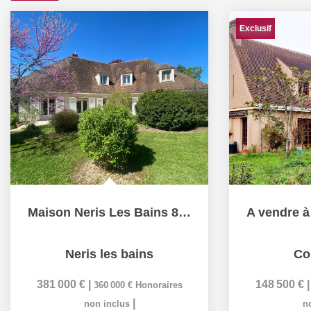
Exclusif
Maison Neris Les Bains 8 pièce(s) 310 m2 habitable +...
Neris les bains
Co
381 000 €
|
148 500 €
360 000 €
Honoraires
|
non inclus
n