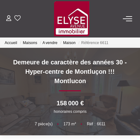
ACHETER
Accueil
Maisons
A vendre
Maison
Référence 6611
LOUER
Demeure de caractère des années 30 -
ESTIMER
Hyper-centre de Montluçon !!!
Montlucon
FAIRE GÉRER
158 000 €
NOTRE AGENCE
honoraires compris
Qui Sommes-Nous
7
pièce(s)
•
173
m²
•
Réf : 6611
Nous Rejoindre