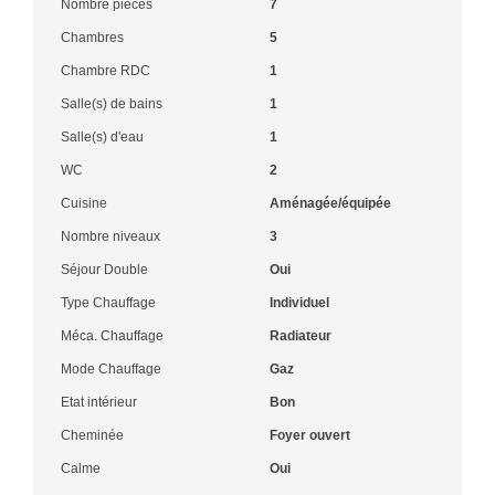
Nombre pièces
7
Chambres
5
Chambre RDC
1
Salle(s) de bains
1
Salle(s) d'eau
1
WC
2
Cuisine
Aménagée/équipée
Nombre niveaux
3
Séjour Double
Oui
Type Chauffage
Individuel
Méca. Chauffage
Radiateur
Mode Chauffage
Gaz
Etat intérieur
Bon
Cheminée
Foyer ouvert
Calme
Oui