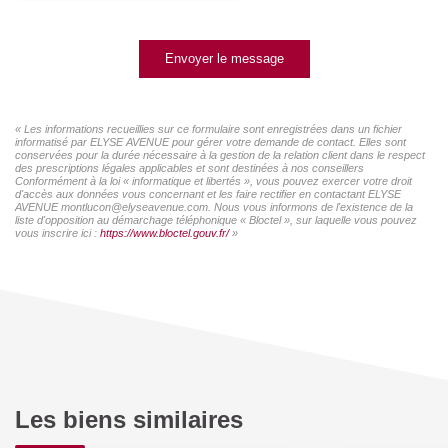
Envoyer le message
« Les informations recueillies sur ce formulaire sont enregistrées dans un fichier
informatisé par ELYSE AVENUE pour gérer votre demande de contact. Elles sont
conservées pour la durée nécessaire à la gestion de la relation client dans le respect
des prescriptions légales applicables et sont destinées à nos conseillers
Conformément à la loi « informatique et libertés », vous pouvez exercer votre droit
d'accès aux données vous concernant et les faire rectifier en contactant ELYSE
AVENUE montlucon@elyseavenue.com. Nous vous informons de l'existence de la
liste d'opposition au démarchage téléphonique « Bloctel », sur laquelle vous pouvez
vous inscrire ici :
https://www.bloctel.gouv.fr/
»
Les biens similaires