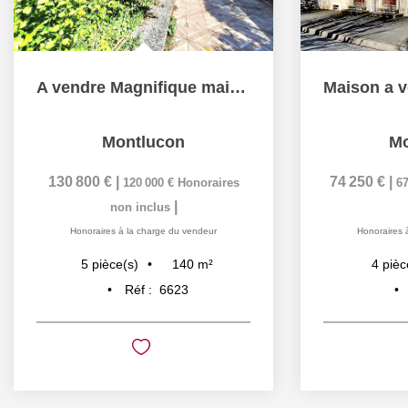
A vendre Magnifique maison de 140m2 idéalement située à...
Montlucon
Mo
130 800 €
|
74 250 €
|
120 000 €
Honoraires
67
|
non inclus
Honoraires à la charge du vendeur
Honoraires 
140
m²
5
pièce(s)
4
pièc
Réf :
6623