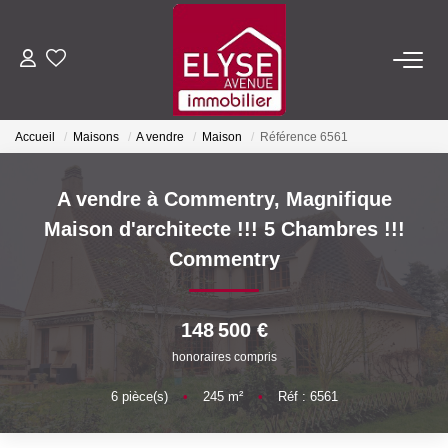
ACHETER
Accueil
Maisons
A vendre
Maison
Référence 6561
LOUER
A vendre à Commentry, Magnifique
ESTIMER
Maison d'architecte !!! 5 Chambres !!!
Commentry
FAIRE GÉRER
148 500 €
NOTRE AGENCE
honoraires compris
Qui Sommes-Nous
6
pièce(s)
•
245
m²
•
Réf : 6561
Nous Rejoindre