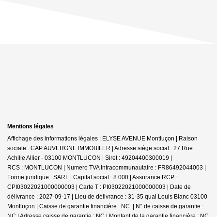
Mentions légales
Affichage des informations légales : ELYSE AVENUE Montluçon | Raison
sociale : CAP AUVERGNE IMMOBILER | Adresse siège social : 27 Rue
Achille Allier - 03100 MONTLUCON | Siret : 49204400300019 |
RCS : MONTLUCON | Numero TVA Intracommunautaire : FR86492044003 |
Forme juridique : SARL | Capital social : 8 000 | Assurance RCP :
CPI03022021000000003 |
Carte T : PI03022021000000003 | Date de
délivrance : 2027-09-17 | Lieu de délivrance : 31-35 quai Louis Blanc 03100
Montluçon | Caisse de garantie financière : NC. | N° de caisse de garantie :
NC | Adresse caisse de garantie : NC | Montant de la garantie financière : NC