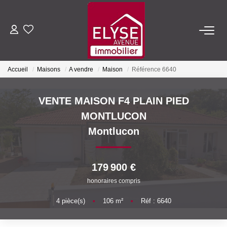
ACHETER
Accueil
Maisons
A vendre
Maison
Référence 6640
LOUER
VENTE MAISON F4 PLAIN PIED
ESTIMER
MONTLUCON
Montlucon
FAIRE GÉRER
179 900 €
NOTRE AGENCE
honoraires compris
Qui Sommes-Nous
4
pièce(s)
•
106
m²
•
Réf : 6640
Nous Rejoindre