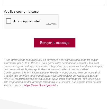
Veuillez cocher la case
Envoyer le message
« Les informations recueillies sur ce formulaire sont enregistrées dans un fichier
informatisé par ELYSE AVENUE pour gérer votre demande de contact. Elles sont
conservées pour la durée nécessaire à la gestion de la relation client dans le respect
des prescriptions légales applicables et sont destinées à nos conseillers
Conformément à la loi « informatique et libertés », vous pouvez exercer votre droit
d'accès aux données vous concernant et les faire rectifier en contactant ELYSE
AVENUE montlucon@elyseavenue.com. Nous vous informons de l'existence de la
liste d'opposition au démarchage téléphonique « Bloctel », sur laquelle vous pouvez
vous inscrire ici :
https://www.bloctel.gouv.fr/
»