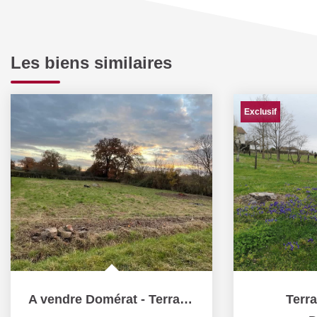
Les biens similaires
Exclusif
A vendre Domérat - Terrain plat constructible de 1391 m² -...
Terr