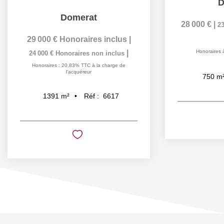
D
Domerat
28 000 €
|
23
29 000 €
Honoraires inclus
|
|
Honoraires 
24 000 €
Honoraires non inclus
Honoraires : 20,83% TTC à la charge de
l'acquéreur
750
m
Réf :
6617
1391
m²