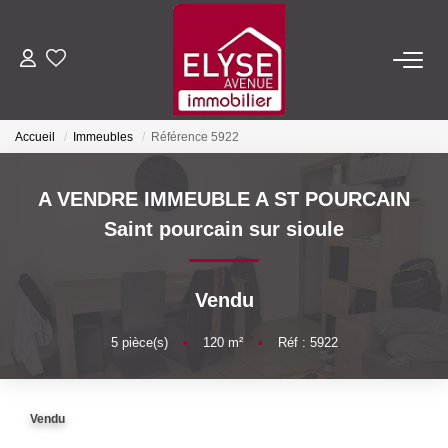
ACHETER
Accueil
Immeubles
Référence 5922
LOUER
A VENDRE IMMEUBLE A ST POURCAIN
ESTIMER
Saint pourcain sur sioule
FAIRE GÉRER
Vendu
NOTRE AGENCE
5
pièce(s)
•
120
m²
•
Réf : 5922
Qui Sommes-Nous
Vendu
Nous Rejoindre