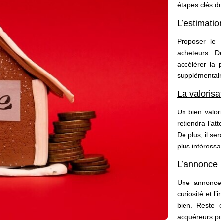
étapes clés du
L’estimatio
Proposer le p
acheteurs. D
accélérer la 
supplémentai
La valorisa
Un bien valor
retiendra l’at
De plus, il se
plus intéressa
L’annonce
Une annonce 
curiosité et l
bien. Reste 
acquéreurs po