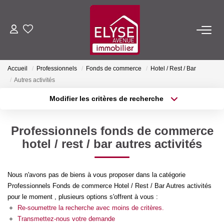
ACHETER
Accueil
Professionnels
Fonds de commerce
Hotel / Rest / Bar
LOUER
Autres activités
Modifier les critères de recherche
ESTIMER
Localisation
Type de transaction
Surface min
Professionnels fonds de commerce
Type de bien
FAIRE GÉRER
hotel / rest / bar autres activités
Plus de critères
Budget max
NOTRE AGENCE
Créer une alerte
Nous n'avons pas de biens à vous proposer dans la catégorie
Professionnels Fonds de commerce Hotel / Rest / Bar Autres activités
Qui Sommes-Nous
pour le moment , plusieurs options s'offrent à vous :
Nous Rejoindre
Re-soumettre la recherche avec moins de critères.
Transmettez-nous votre demande
Nos Actualités