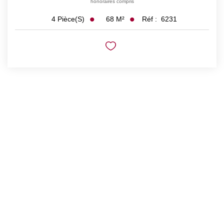
honoraires compris
68
M²
Réf :
6231
4
Pièce(s)