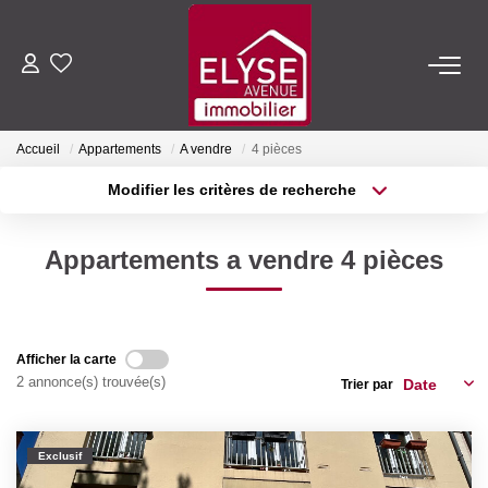
ACHETER
Accueil
Appartements
A vendre
4 pièces
LOUER
Modifier les critères de recherche
Type de transaction
Localisation
Acheter
Localisation
ESTIMER
Appartements a vendre 4 pièces
Type de bien
Sélectionnez...
Surface min
FAIRE GÉRER
Plus de critères
Budget max
Afficher la carte
NOTRE AGENCE
2 annonce(s) trouvée(s)
Trier par
Créer une alerte
Qui Sommes-Nous
Nous Rejoindre
Exclusif