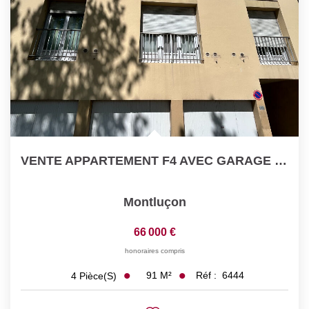
Nos Actualités
CONTACT
VENTE APPARTEMENT F4 AVEC GARAGE ET PARKING PRIVATIF !!!...
Montluçon
66 000 €
honoraires compris
91
M²
Réf :
6444
4
Pièce(s)