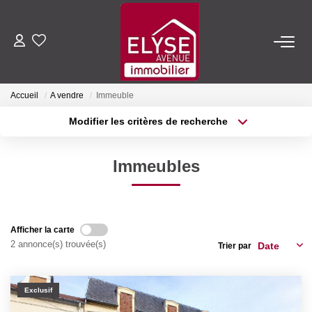
ACHETER
Accueil
A vendre
Immeuble
LOUER
Modifier les critères de recherche
Type de transaction
Localisation
Acheter
Localisation
ESTIMER
Immeubles
Type de bien
Sélectionnez...
Surface min
FAIRE GÉRER
Plus de critères
Budget max
Afficher la carte
NOTRE AGENCE
2 annonce(s) trouvée(s)
Trier par
Créer une alerte
Qui Sommes-Nous
Exclusif
Nous Rejoindre