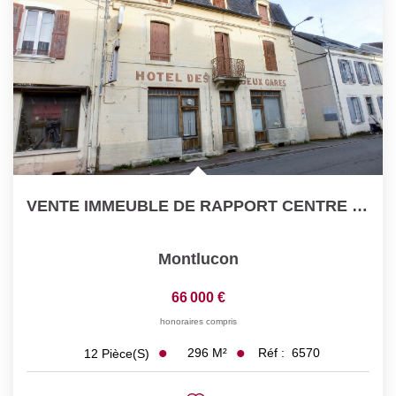
Nos Actualités
CONTACT
VENTE IMMEUBLE DE RAPPORT CENTRE VILLE MONTLUCON
Montlucon
66 000 €
honoraires compris
296
M²
Réf :
6570
12
Pièce(s)