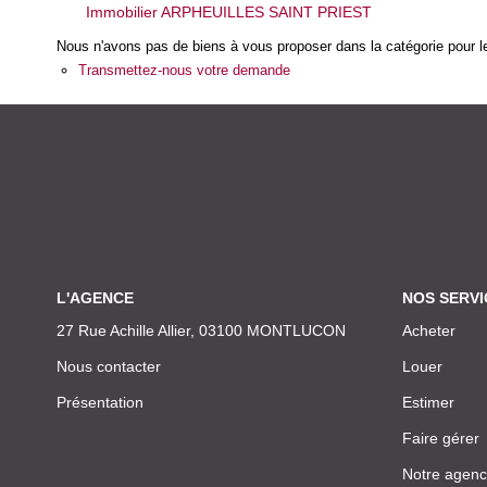
Immobilier ARPHEUILLES SAINT PRIEST
Nous n'avons pas de biens à vous proposer dans la catégorie pour le
Transmettez-nous votre demande
L'AGENCE
NOS SERVI
27 Rue Achille Allier, 03100 MONTLUCON
Acheter
Nous contacter
Louer
Présentation
Estimer
Faire gérer
Notre agen