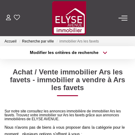
ACHETER
Accueil
Recherche par ville
immobilier Ars les favets
LOUER
Modifier les critères de recherche
Type de transaction
Localisation
Acheter
Localisation
ESTIMER
Achat / Vente immobilier Ars les
Type de bien
Sélectionnez...
Surface min
favets - immobilier a vendre à Ars
FAIRE GÉRER
les favets
Plus de critères
Budget max
NOTRE AGENCE
Créer une alerte
Sur notre site consultez les annonces immobilière de immobilier Ars les
favets. Trouvez votre immobilier sur Ars les favets grâce aux annonces
Qui Sommes-Nous
immobilières de ELYSE AVENUE.
Nous Rejoindre
Nous n'avons pas de biens à vous proposer dans la catégorie pour le
moment , plusieurs options s'offrent à vous :