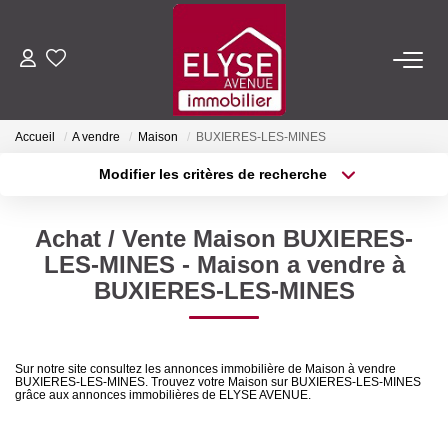
ACHETER
Accueil
A vendre
Maison
BUXIERES-LES-MINES
LOUER
Modifier les critères de recherche
Type de transaction
Localisation
Acheter
Localisation
ESTIMER
Achat / Vente Maison BUXIERES-
Type de bien
Sélectionnez...
Surface min
LES-MINES - Maison a vendre à
FAIRE GÉRER
BUXIERES-LES-MINES
Plus de critères
Budget max
NOTRE AGENCE
Créer une alerte
Sur notre site consultez les annonces immobilière de Maison à vendre
BUXIERES-LES-MINES. Trouvez votre Maison sur BUXIERES-LES-MINES
Qui Sommes-Nous
grâce aux annonces immobilières de ELYSE AVENUE.
Nous Rejoindre