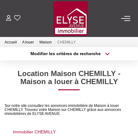
ACHETER
Accueil
A louer
Maison
CHEMILLY
LOUER
Modifier les critères de recherche
Type de transaction
Localisation
Acheter
Localisation
ESTIMER
Location Maison CHEMILLY -
Type de bien
Sélectionnez...
Surface min
Maison a louer à CHEMILLY
FAIRE GÉRER
Plus de critères
Budget max
NOTRE AGENCE
Sur notre site consultez les annonces immobilière de Maison à louer
CHEMILLY. Trouvez votre Maison sur CHEMILLY grâce aux annonces
Créer une alerte
immobilières de ELYSE AVENUE.
Qui Sommes-Nous
Nous Rejoindre
Immobilier CHEMILLY