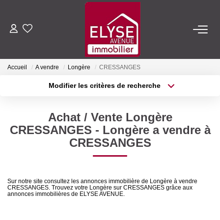
ACHETER
Accueil
A vendre
Longère
CRESSANGES
LOUER
Modifier les critères de recherche
Type de transaction
Localisation
Acheter
Localisation
ESTIMER
Achat / Vente Longère
Type de bien
Sélectionnez...
Surface min
CRESSANGES - Longère a vendre à
FAIRE GÉRER
CRESSANGES
Plus de critères
Budget max
NOTRE AGENCE
Créer une alerte
Sur notre site consultez les annonces immobilière de Longère à vendre
CRESSANGES. Trouvez votre Longère sur CRESSANGES grâce aux
Qui Sommes-Nous
annonces immobilières de ELYSE AVENUE.
Nous Rejoindre