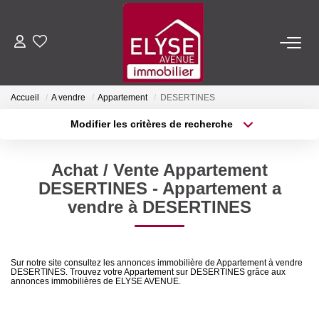
ACHETER
Accueil
A vendre
Appartement
DESERTINES
LOUER
Modifier les critères de recherche
Type de transaction
Localisation
Acheter
Localisation
ESTIMER
Achat / Vente Appartement
Type de bien
Sélectionnez...
Surface min
DESERTINES - Appartement a
FAIRE GÉRER
vendre à DESERTINES
Plus de critères
Budget max
NOTRE AGENCE
Créer une alerte
Sur notre site consultez les annonces immobilière de Appartement à vendre
DESERTINES. Trouvez votre Appartement sur DESERTINES grâce aux
Qui Sommes-Nous
annonces immobilières de ELYSE AVENUE.
Nous Rejoindre