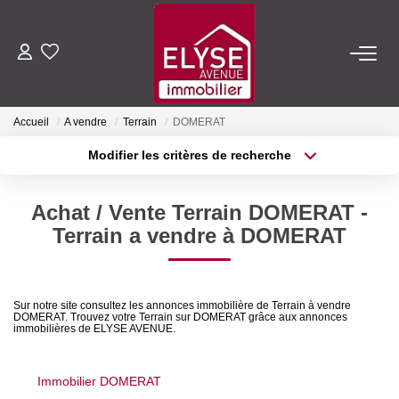
ACHETER
Accueil
A vendre
Terrain
DOMERAT
LOUER
Modifier les critères de recherche
Type de transaction
Localisation
Acheter
Localisation
ESTIMER
Achat / Vente Terrain DOMERAT -
Type de bien
Sélectionnez...
Surface min
Terrain a vendre à DOMERAT
FAIRE GÉRER
Plus de critères
Budget max
NOTRE AGENCE
Sur notre site consultez les annonces immobilière de Terrain à vendre
DOMERAT. Trouvez votre Terrain sur DOMERAT grâce aux annonces
Créer une alerte
immobilières de ELYSE AVENUE.
Qui Sommes-Nous
Nous Rejoindre
Immobilier DOMERAT