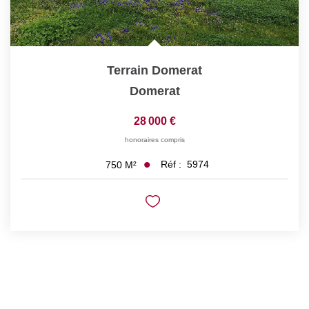
Terrain Domerat
Domerat
28 000 €
honoraires compris
Réf :
5974
750
M²