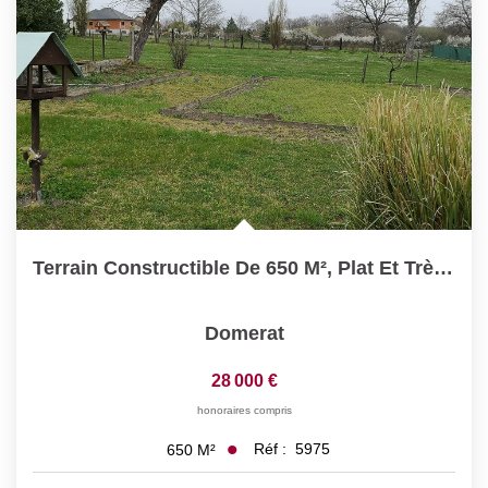
Terrain Constructible De 650 M², Plat Et Très Bien Situé À...
Domerat
28 000 €
honoraires compris
Réf :
5975
650
M²