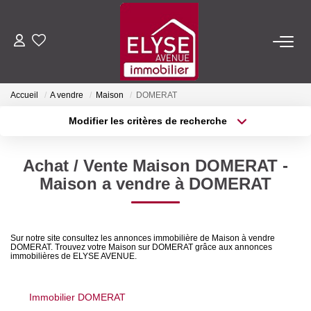
ACHETER
Accueil
A vendre
Maison
DOMERAT
LOUER
Modifier les critères de recherche
Type de transaction
Localisation
Acheter
Localisation
ESTIMER
Achat / Vente Maison DOMERAT -
Type de bien
Sélectionnez...
Surface min
Maison a vendre à DOMERAT
FAIRE GÉRER
Plus de critères
Budget max
NOTRE AGENCE
Sur notre site consultez les annonces immobilière de Maison à vendre
DOMERAT. Trouvez votre Maison sur DOMERAT grâce aux annonces
Créer une alerte
immobilières de ELYSE AVENUE.
Qui Sommes-Nous
Nous Rejoindre
Immobilier DOMERAT