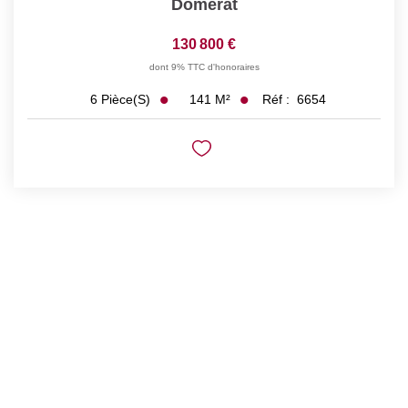
Domérat
130 800 €
dont 9% TTC d'honoraires
141
M²
Réf :
6654
6
Pièce(s)