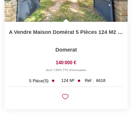
A Vendre Maison Domérat 5 Pièces 124 M2 - Terrain -...
Domerat
140 000 €
dont 7,69% TTC d'honoraires
124
M²
Réf :
6618
5
Pièce(s)