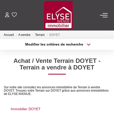
ACHETER
Accueil
A vendre
Terrain
DOYET
LOUER
Modifier les critères de recherche
Type de transaction
Localisation
Acheter
Localisation
ESTIMER
Achat / Vente Terrain DOYET -
Type de bien
Sélectionnez...
Surface min
Terrain a vendre à DOYET
FAIRE GÉRER
Plus de critères
Budget max
NOTRE AGENCE
Sur notre site consultez les annonces immobilière de Terrain à vendre
DOYET. Trouvez votre Terrain sur DOYET grâce aux annonces immobilières
Créer une alerte
de ELYSE AVENUE.
Qui Sommes-Nous
Nous Rejoindre
Immobilier DOYET