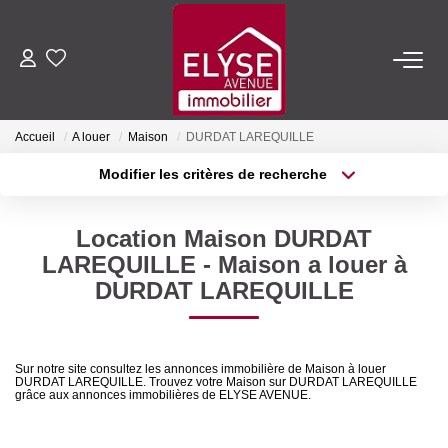
ACHETER
Accueil
A louer
Maison
DURDAT LAREQUILLE
LOUER
Modifier les critères de recherche
Type de transaction
Localisation
Acheter
Localisation
ESTIMER
Location Maison DURDAT
Type de bien
Sélectionnez...
Surface min
LAREQUILLE - Maison a louer à
FAIRE GÉRER
DURDAT LAREQUILLE
Plus de critères
Budget max
NOTRE AGENCE
Créer une alerte
Sur notre site consultez les annonces immobilière de Maison à louer
DURDAT LAREQUILLE. Trouvez votre Maison sur DURDAT LAREQUILLE
Qui Sommes-Nous
grâce aux annonces immobilières de ELYSE AVENUE.
Nous Rejoindre