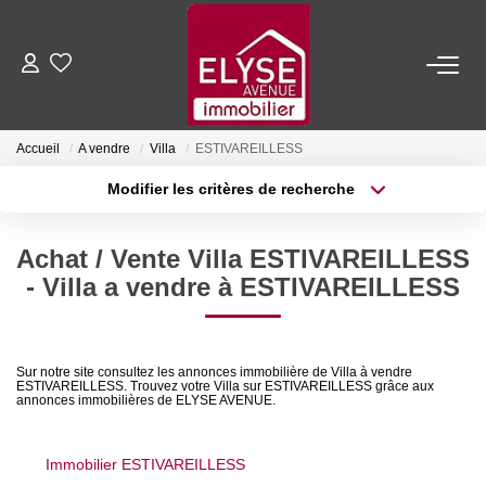
ACHETER
Accueil
A vendre
Villa
ESTIVAREILLESS
LOUER
Modifier les critères de recherche
Type de transaction
Localisation
Acheter
Localisation
ESTIMER
Achat / Vente Villa ESTIVAREILLESS
Type de bien
Sélectionnez...
Surface min
- Villa a vendre à ESTIVAREILLESS
FAIRE GÉRER
Plus de critères
Budget max
NOTRE AGENCE
Sur notre site consultez les annonces immobilière de Villa à vendre
ESTIVAREILLESS. Trouvez votre Villa sur ESTIVAREILLESS grâce aux
Créer une alerte
annonces immobilières de ELYSE AVENUE.
Qui Sommes-Nous
Nous Rejoindre
Immobilier ESTIVAREILLESS