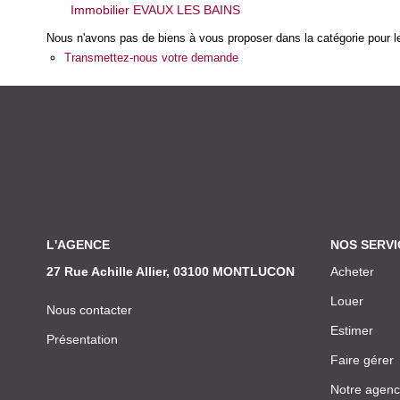
Immobilier EVAUX LES BAINS
Nous n'avons pas de biens à vous proposer dans la catégorie pour le
Transmettez-nous votre demande
L'AGENCE
NOS SERVI
27 Rue Achille Allier, 03100 MONTLUCON
Acheter
Louer
Nous contacter
Estimer
Présentation
Faire gérer
Notre agen