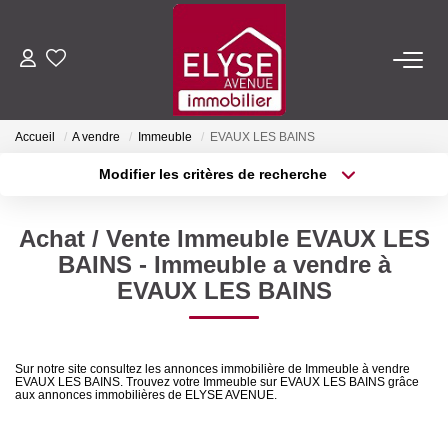
ACHETER
Accueil
A vendre
Immeuble
EVAUX LES BAINS
LOUER
Modifier les critères de recherche
Type de transaction
Localisation
Acheter
Localisation
ESTIMER
Achat / Vente Immeuble EVAUX LES
Type de bien
Sélectionnez...
Surface min
BAINS - Immeuble a vendre à
FAIRE GÉRER
EVAUX LES BAINS
Plus de critères
Budget max
NOTRE AGENCE
Créer une alerte
Sur notre site consultez les annonces immobilière de Immeuble à vendre
EVAUX LES BAINS. Trouvez votre Immeuble sur EVAUX LES BAINS grâce
Qui Sommes-Nous
aux annonces immobilières de ELYSE AVENUE.
Nous Rejoindre