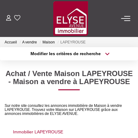
ACHETER
Accueil
A vendre
Maison
LAPEYROUSE
LOUER
Modifier les critères de recherche
Type de transaction
Localisation
Acheter
Localisation
ESTIMER
Achat / Vente Maison LAPEYROUSE
Type de bien
Sélectionnez...
Surface min
- Maison a vendre à LAPEYROUSE
FAIRE GÉRER
Plus de critères
Budget max
NOTRE AGENCE
Sur notre site consultez les annonces immobilière de Maison à vendre
LAPEYROUSE. Trouvez votre Maison sur LAPEYROUSE grâce aux
Créer une alerte
annonces immobilières de ELYSE AVENUE.
Qui Sommes-Nous
Nous Rejoindre
Immobilier LAPEYROUSE