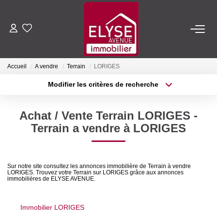
ACHETER
Accueil
A vendre
Terrain
LORIGES
LOUER
Modifier les critères de recherche
Type de transaction
Localisation
Acheter
Localisation
ESTIMER
Achat / Vente Terrain LORIGES -
Type de bien
Sélectionnez...
Surface min
Terrain a vendre à LORIGES
FAIRE GÉRER
Plus de critères
Budget max
NOTRE AGENCE
Sur notre site consultez les annonces immobilière de Terrain à vendre
LORIGES. Trouvez votre Terrain sur LORIGES grâce aux annonces
Créer une alerte
immobilières de ELYSE AVENUE.
Qui Sommes-Nous
Nous Rejoindre
Immobilier LORIGES