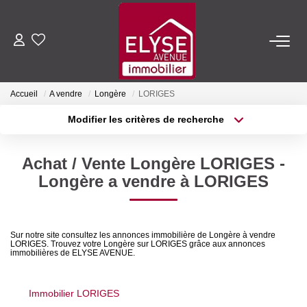
ACHETER
Accueil
A vendre
Longère
LORIGES
LOUER
Modifier les critères de recherche
Type de transaction
Localisation
Acheter
Localisation
ESTIMER
Achat / Vente Longère LORIGES -
Type de bien
Sélectionnez...
Surface min
Longère a vendre à LORIGES
FAIRE GÉRER
Plus de critères
Budget max
NOTRE AGENCE
Sur notre site consultez les annonces immobilière de Longère à vendre
LORIGES. Trouvez votre Longère sur LORIGES grâce aux annonces
Créer une alerte
immobilières de ELYSE AVENUE.
Qui Sommes-Nous
Nous Rejoindre
Immobilier LORIGES