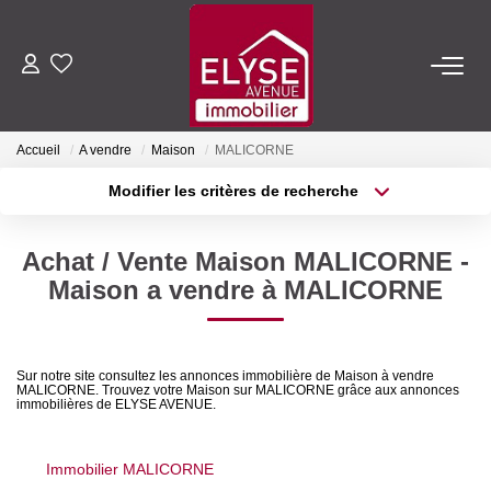
ACHETER
Accueil
A vendre
Maison
MALICORNE
LOUER
Modifier les critères de recherche
Type de transaction
Localisation
Acheter
Localisation
ESTIMER
Achat / Vente Maison MALICORNE -
Type de bien
Sélectionnez...
Surface min
Maison a vendre à MALICORNE
FAIRE GÉRER
Plus de critères
Budget max
NOTRE AGENCE
Sur notre site consultez les annonces immobilière de Maison à vendre
MALICORNE. Trouvez votre Maison sur MALICORNE grâce aux annonces
Créer une alerte
immobilières de ELYSE AVENUE.
Qui Sommes-Nous
Nous Rejoindre
Immobilier MALICORNE