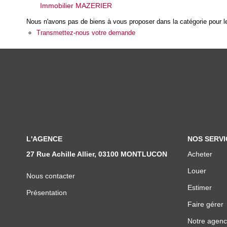
Immobilier MAZERIER
Nous n'avons pas de biens à vous proposer dans la catégorie pour le
Transmettez-nous votre demande
L'AGENCE
NOS SERVI
27 Rue Achille Allier, 03100 MONTLUCON
Acheter
Louer
Nous contacter
Estimer
Présentation
Faire gérer
Notre agen