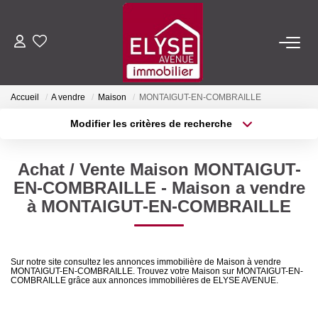
ACHETER
Accueil
A vendre
Maison
MONTAIGUT-EN-COMBRAILLE
LOUER
Modifier les critères de recherche
Type de transaction
Localisation
Acheter
Localisation
ESTIMER
Achat / Vente Maison MONTAIGUT-
Type de bien
Sélectionnez...
Surface min
EN-COMBRAILLE - Maison a vendre
FAIRE GÉRER
à MONTAIGUT-EN-COMBRAILLE
Plus de critères
Budget max
NOTRE AGENCE
Créer une alerte
Sur notre site consultez les annonces immobilière de Maison à vendre
MONTAIGUT-EN-COMBRAILLE. Trouvez votre Maison sur MONTAIGUT-EN-
Qui Sommes-Nous
COMBRAILLE grâce aux annonces immobilières de ELYSE AVENUE.
Nous Rejoindre