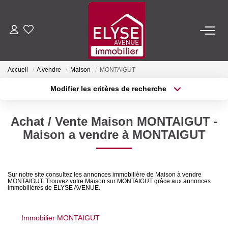
ACHETER
Accueil
A vendre
Maison
MONTAIGUT
LOUER
Modifier les critères de recherche
Type de transaction
Localisation
Acheter
Localisation
ESTIMER
Achat / Vente Maison MONTAIGUT -
Type de bien
Sélectionnez...
Surface min
Maison a vendre à MONTAIGUT
FAIRE GÉRER
Plus de critères
Budget max
NOTRE AGENCE
Sur notre site consultez les annonces immobilière de Maison à vendre
MONTAIGUT. Trouvez votre Maison sur MONTAIGUT grâce aux annonces
Créer une alerte
immobilières de ELYSE AVENUE.
Qui Sommes-Nous
Nous Rejoindre
Immobilier MONTAIGUT