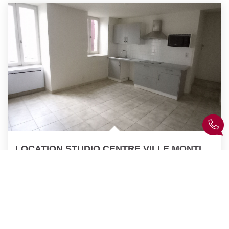
LOCATION STUDIO CENTRE VILLE MONTLUCON
Montlucon
Loyer 295 €/mois
charges comprises
22
M²
Réf :
6321