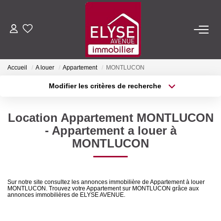
ACHETER
Accueil
A louer
Appartement
MONTLUCON
LOUER
Modifier les critères de recherche
Type de transaction
Localisation
Acheter
Localisation
ESTIMER
Location Appartement MONTLUCON
Type de bien
Sélectionnez...
Surface min
- Appartement a louer à
FAIRE GÉRER
MONTLUCON
Plus de critères
Budget max
NOTRE AGENCE
Créer une alerte
Sur notre site consultez les annonces immobilière de Appartement à louer
MONTLUCON. Trouvez votre Appartement sur MONTLUCON grâce aux
Qui Sommes-Nous
annonces immobilières de ELYSE AVENUE.
Nous Rejoindre