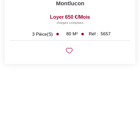
Montlucon
Loyer 650 €/mois
charges comprises
80
M²
Réf :
5657
3
Pièce(s)