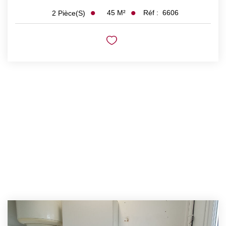
45
M²
Réf :
6606
2
Pièce(s)