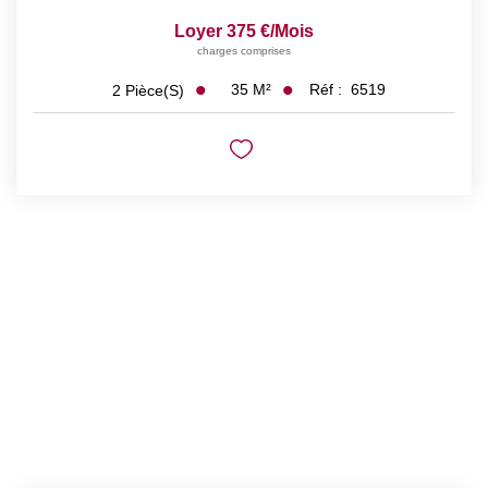
Loyer 375 €/mois
charges comprises
35
M²
Réf :
6519
2
Pièce(s)