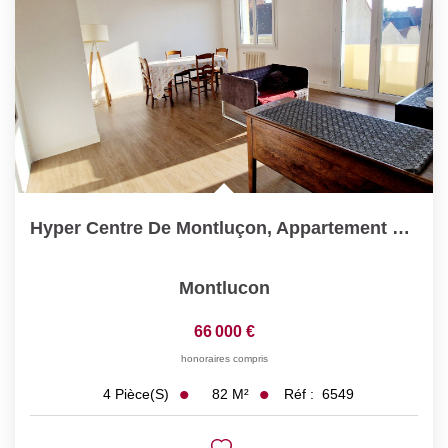
Hyper Centre De Montluçon, Appartement F4 (82 M²)
Montlucon
66 000 €
honoraires compris
82
M²
Réf :
6549
4
Pièce(s)