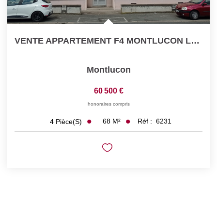
VENTE APPARTEMENT F4 MONTLUCON LOUE INVESTISEMENT LOCATIF
Montlucon
60 500 €
honoraires compris
68
M²
Réf :
6231
4
Pièce(s)