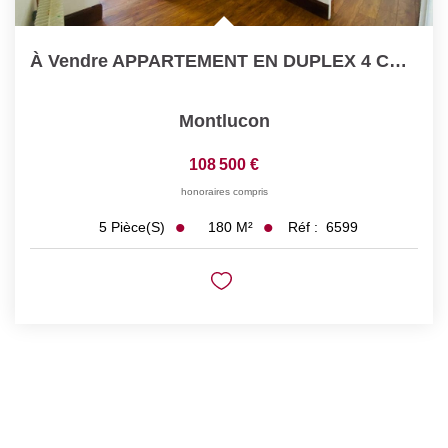
À Vendre APPARTEMENT EN DUPLEX 4 CHAMBRES ET JARDIN CENTRE...
Montlucon
108 500 €
honoraires compris
180
M²
Réf :
6599
5
Pièce(s)