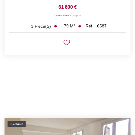
61 600 €
honoraires compris
79
M²
Réf :
6587
3
Pièce(s)
Exclusif