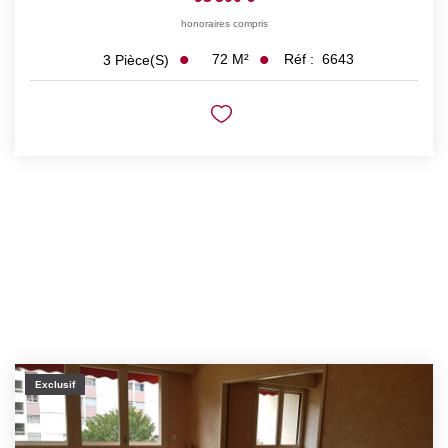
honoraires compris
72
M²
Réf :
6643
3
Pièce(s)
Exclusif