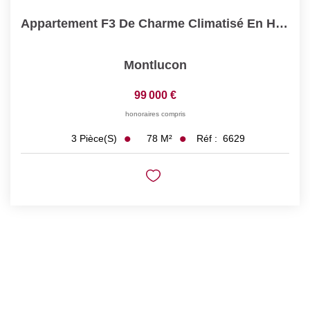
Appartement F3 De Charme Climatisé En Hyper Centre De...
Montlucon
99 000 €
honoraires compris
78
M²
Réf :
6629
3
Pièce(s)