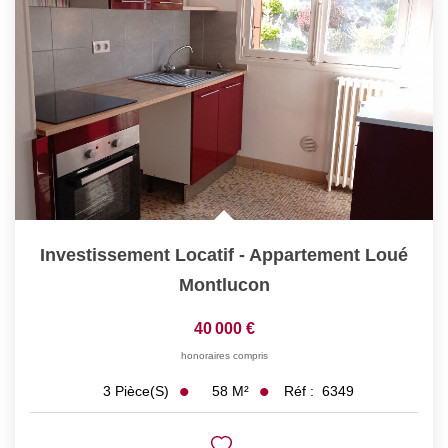
Investissement Locatif - Appartement Loué
Montlucon
40 000 €
honoraires compris
58
M²
Réf :
6349
3
Pièce(s)