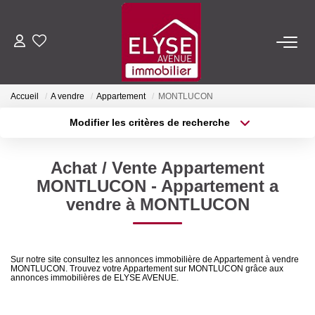
ACHETER
Accueil
A vendre
Appartement
MONTLUCON
LOUER
Modifier les critères de recherche
Type de transaction
Localisation
Acheter
Localisation
ESTIMER
Achat / Vente Appartement
Type de bien
Sélectionnez...
Surface min
MONTLUCON - Appartement a
FAIRE GÉRER
vendre à MONTLUCON
Plus de critères
Budget max
NOTRE AGENCE
Créer une alerte
Sur notre site consultez les annonces immobilière de Appartement à vendre
MONTLUCON. Trouvez votre Appartement sur MONTLUCON grâce aux
Qui Sommes-Nous
annonces immobilières de ELYSE AVENUE.
Nous Rejoindre