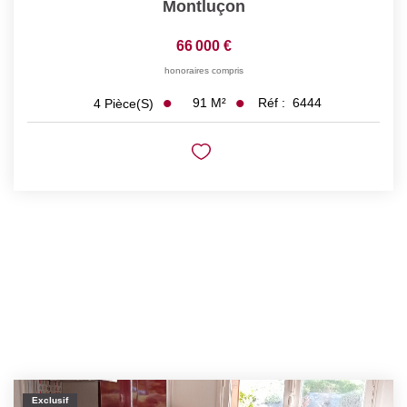
Montluçon
66 000 €
honoraires compris
91
M²
Réf :
6444
4
Pièce(s)
Exclusif