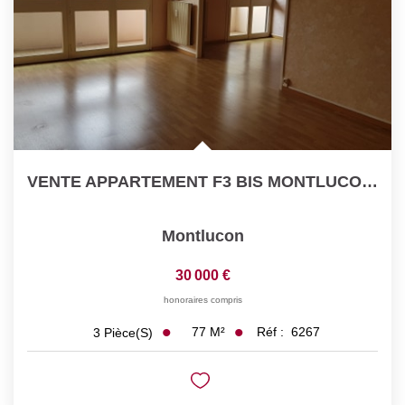
VENTE APPARTEMENT F3 BIS MONTLUCON INVESTISSEMENT LOCATIF
Montlucon
30 000 €
honoraires compris
77
M²
Réf :
6267
3
Pièce(s)