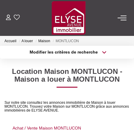
ACHETER
Accueil
A louer
Maison
MONTLUCON
LOUER
Modifier les critères de recherche
Type de transaction
Localisation
Acheter
Localisation
ESTIMER
Location Maison MONTLUCON -
Type de bien
Sélectionnez...
Surface min
Maison a louer à MONTLUCON
FAIRE GÉRER
Plus de critères
Budget max
NOTRE AGENCE
Sur notre site consultez les annonces immobilière de Maison à louer
MONTLUCON. Trouvez votre Maison sur MONTLUCON grâce aux annonces
Créer une alerte
immobilières de ELYSE AVENUE.
Qui Sommes-Nous
Nous Rejoindre
Achat / Vente Maison MONTLUCON