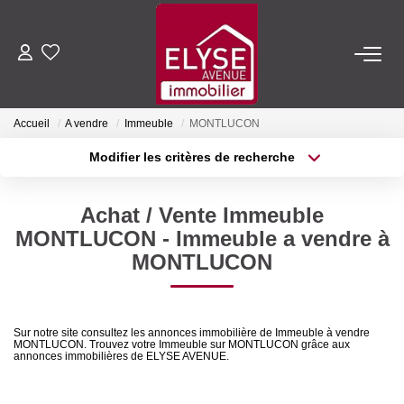
ACHETER
Accueil
A vendre
Immeuble
MONTLUCON
LOUER
Modifier les critères de recherche
Type de transaction
Localisation
Acheter
Localisation
ESTIMER
Achat / Vente Immeuble
Type de bien
Sélectionnez...
Surface min
MONTLUCON - Immeuble a vendre à
FAIRE GÉRER
MONTLUCON
Plus de critères
Budget max
NOTRE AGENCE
Créer une alerte
Sur notre site consultez les annonces immobilière de Immeuble à vendre
MONTLUCON. Trouvez votre Immeuble sur MONTLUCON grâce aux
Qui Sommes-Nous
annonces immobilières de ELYSE AVENUE.
Nous Rejoindre