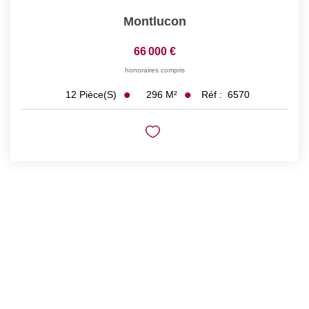
Montlucon
66 000 €
honoraires compris
296
M²
Réf :
6570
12
Pièce(s)