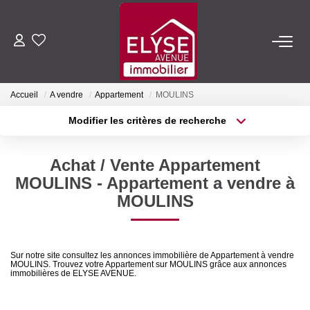
ACHETER
Accueil
A vendre
Appartement
MOULINS
LOUER
Modifier les critères de recherche
Type de transaction
Localisation
Acheter
Localisation
ESTIMER
Achat / Vente Appartement
Type de bien
Sélectionnez...
Surface min
MOULINS - Appartement a vendre à
FAIRE GÉRER
MOULINS
Plus de critères
Budget max
NOTRE AGENCE
Créer une alerte
Sur notre site consultez les annonces immobilière de Appartement à vendre
MOULINS. Trouvez votre Appartement sur MOULINS grâce aux annonces
Qui Sommes-Nous
immobilières de ELYSE AVENUE.
Nous Rejoindre