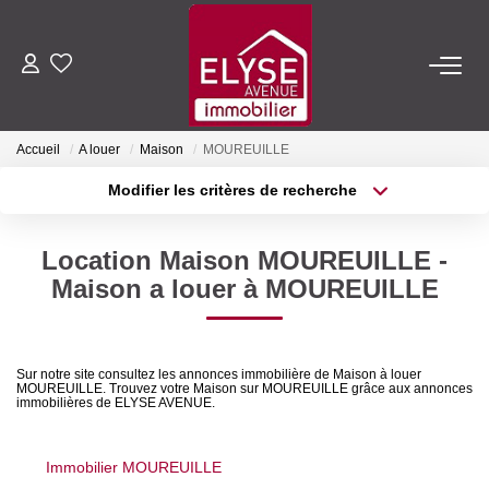
ACHETER
Accueil
A louer
Maison
MOUREUILLE
LOUER
Modifier les critères de recherche
Type de transaction
Localisation
Acheter
Localisation
ESTIMER
Location Maison MOUREUILLE -
Type de bien
Sélectionnez...
Surface min
Maison a louer à MOUREUILLE
FAIRE GÉRER
Plus de critères
Budget max
NOTRE AGENCE
Sur notre site consultez les annonces immobilière de Maison à louer
MOUREUILLE. Trouvez votre Maison sur MOUREUILLE grâce aux annonces
Créer une alerte
immobilières de ELYSE AVENUE.
Qui Sommes-Nous
Nous Rejoindre
Immobilier MOUREUILLE