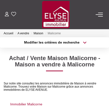
ACHETER
Accueil
A vendre
Maison
Malicorne
LOUER
Modifier les critères de recherche
Type de transaction
Localisation
Acheter
Localisation
ESTIMER
Achat / Vente Maison Malicorne -
Type de bien
Sélectionnez...
Surface min
Maison a vendre à Malicorne
FAIRE GÉRER
Plus de critères
Budget max
NOTRE AGENCE
Sur notre site consultez les annonces immobilière de Maison à vendre
Malicorne. Trouvez votre Maison sur Malicorne grâce aux annonces
Créer une alerte
immobilières de ELYSE AVENUE.
Qui Sommes-Nous
Nous Rejoindre
Immobilier Malicorne