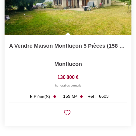
A Vendre Maison Montluçon 5 Pièces (158 M² Hab) - Séjour...
Montlucon
130 800 €
honoraires compris
159
M²
Réf :
6603
5
Pièce(s)