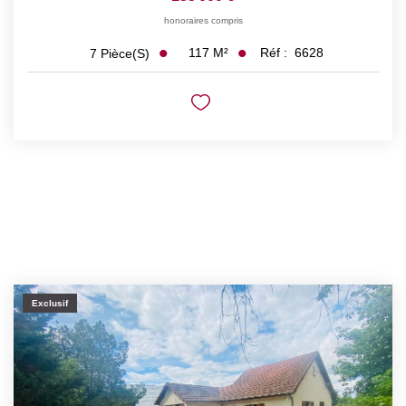
honoraires compris
117
M²
Réf :
6628
7
Pièce(s)
Exclusif