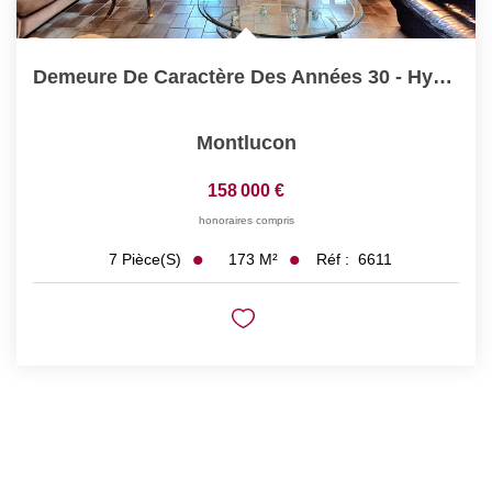
Demeure De Caractère Des Années 30 - Hyper-Centre De...
Montlucon
158 000 €
honoraires compris
173
M²
Réf :
6611
7
Pièce(s)