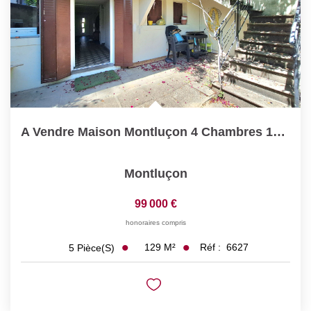
A Vendre Maison Montluçon 4 Chambres 129 M2 Idéale Famille
Montluçon
99 000 €
honoraires compris
129
M²
Réf :
6627
5
Pièce(s)