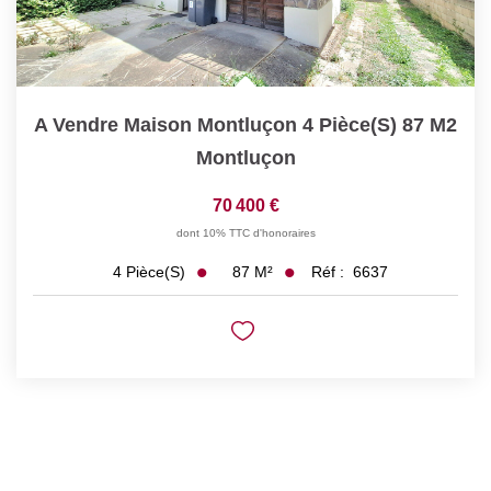
A Vendre Maison Montluçon 4 Pièce(s) 87 M2
Montluçon
70 400 €
dont 10% TTC d'honoraires
87
M²
Réf :
6637
4
Pièce(s)