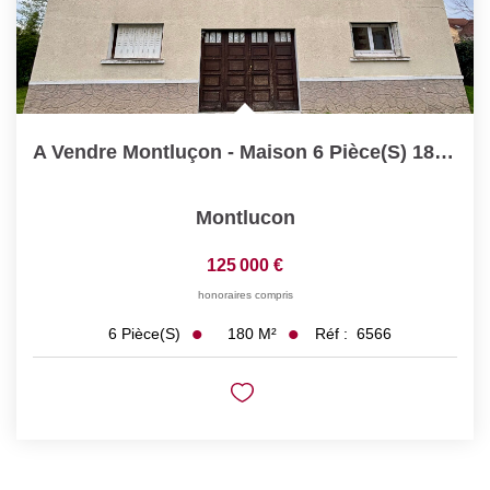
A Vendre Montluçon - Maison 6 Pièce(s) 186 M2 - 4 Chambres...
Montlucon
125 000 €
honoraires compris
180
M²
Réf :
6566
6
Pièce(s)