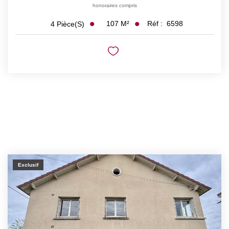
honoraires compris
107
M²
Réf :
6598
4
Pièce(s)
Exclusif