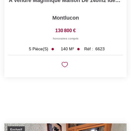
A Vendre Magnifique Maison De 140m2 Idéalement Située À...
Montlucon
130 800 €
honoraires compris
140
M²
Réf :
6623
5
Pièce(s)
Exclusif