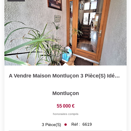
A Vendre Maison Montluçon 3 Pièce(s) Idéalement Placée Et À...
Montluçon
55 000 €
honoraires compris
Réf :
6619
3
Pièce(s)