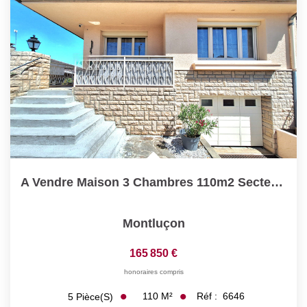
A Vendre Maison 3 Chambres 110m2 Secteur Prisé De Montluçon
Montluçon
165 850 €
honoraires compris
110
M²
Réf :
6646
5
Pièce(s)