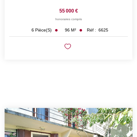
55 000 €
honoraires compris
96
M²
Réf :
6625
6
Pièce(s)