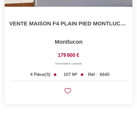
VENTE MAISON F4 PLAIN PIED MONTLUCON
Montlucon
179 900 €
honoraires compris
107
M²
Réf :
6640
4
Pièce(s)