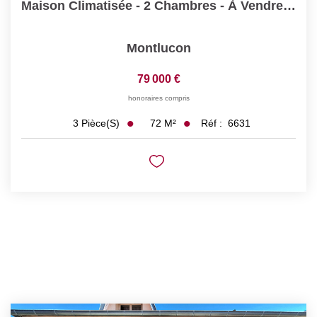
Maison Climatisée - 2 Chambres - À Vendre En Hyper-Centre...
Montlucon
79 000 €
honoraires compris
72
M²
Réf :
6631
3
Pièce(s)