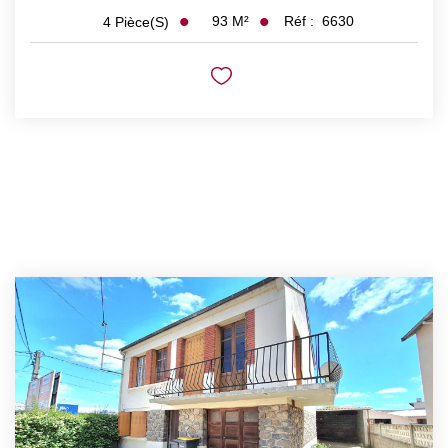
93
M²
Réf :
6630
4
Pièce(s)