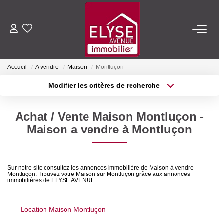
ACHETER
Accueil
A vendre
Maison
Montluçon
LOUER
Modifier les critères de recherche
Type de transaction
Localisation
Acheter
Localisation
ESTIMER
Achat / Vente Maison Montluçon -
Type de bien
Sélectionnez...
Surface min
Maison a vendre à Montluçon
FAIRE GÉRER
Plus de critères
Budget max
NOTRE AGENCE
Sur notre site consultez les annonces immobilière de Maison à vendre
Montluçon. Trouvez votre Maison sur Montluçon grâce aux annonces
Créer une alerte
immobilières de ELYSE AVENUE.
Qui Sommes-Nous
Nous Rejoindre
Location Maison Montluçon