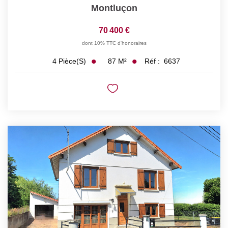
Montluçon
70 400 €
dont 10% TTC d'honoraires
87
M²
Réf :
6637
4
Pièce(s)