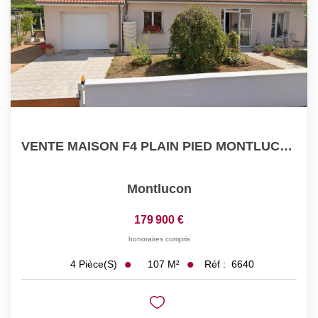
VENTE MAISON F4 PLAIN PIED MONTLUCON
Montlucon
179 900 €
honoraires compris
107
M²
Réf :
6640
4
Pièce(s)