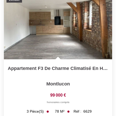
Appartement F3 De Charme Climatisé En Hyper Centre De...
Montlucon
99 000 €
honoraires compris
78
M²
Réf :
6629
3
Pièce(s)