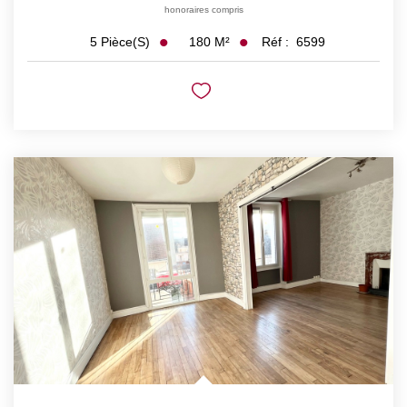
honoraires compris
180
M²
Réf :
6599
5
Pièce(s)