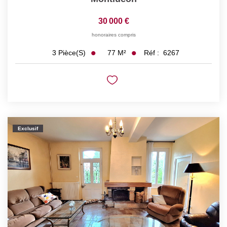
30 000 €
honoraires compris
77
M²
Réf :
6267
3
Pièce(s)
Exclusif