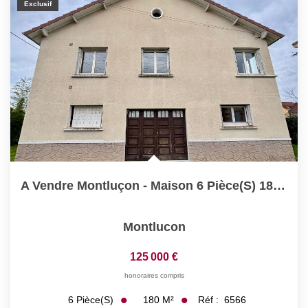
Exclusif
A Vendre Montluçon - Maison 6 Pièce(s) 186 M2 - 4 Chambres...
Montlucon
125 000 €
honoraires compris
180
M²
Réf :
6566
6
Pièce(s)