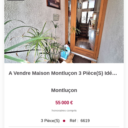
A Vendre Maison Montluçon 3 Pièce(s) Idéalement Placée Et À...
Montluçon
55 000 €
honoraires compris
Réf :
6619
3
Pièce(s)