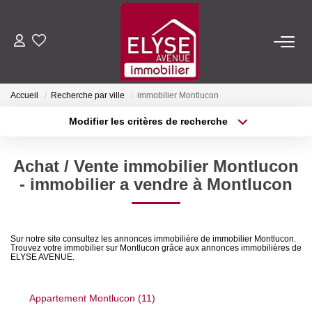
ACHETER
Accueil
Recherche par ville
immobilier Montlucon
LOUER
Modifier les critères de recherche
Type de transaction
Localisation
Acheter
Localisation
ESTIMER
Achat / Vente immobilier Montlucon
Type de bien
Sélectionnez...
Surface min
- immobilier a vendre à Montlucon
FAIRE GÉRER
Plus de critères
Budget max
NOTRE AGENCE
Sur notre site consultez les annonces immobilière de immobilier Montlucon.
Trouvez votre immobilier sur Montlucon grâce aux annonces immobilières de
Créer une alerte
ELYSE AVENUE.
Qui Sommes-Nous
Nous Rejoindre
Appartement Montlucon (11)