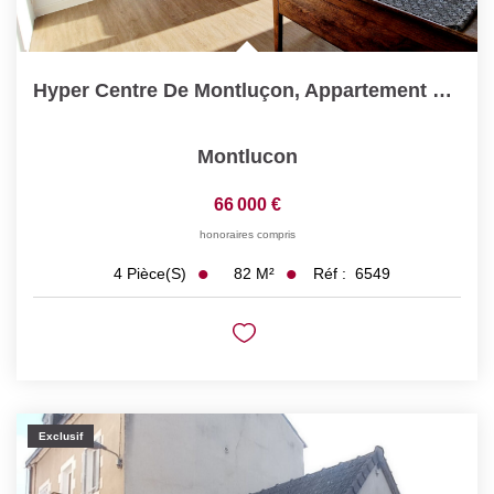
Hyper Centre De Montluçon, Appartement F4 (82 M²)
Montlucon
66 000 €
honoraires compris
82
M²
Réf :
6549
4
Pièce(s)
Exclusif