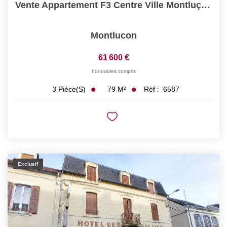
Vente Appartement F3 Centre Ville Montluçon
Montlucon
61 600 €
honoraires compris
79
M²
Réf :
6587
3
Pièce(s)
Exclusif