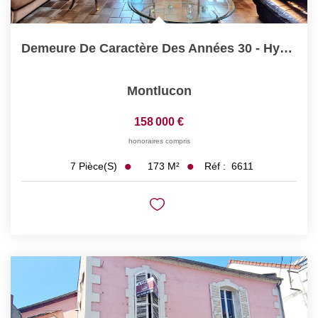
Demeure De Caractère Des Années 30 - Hyper-Centre De...
Montlucon
158 000 €
honoraires compris
173
M²
Réf :
6611
7
Pièce(s)