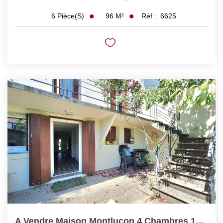
96
M²
Réf :
6625
6
Pièce(s)
A Vendre Maison Montluçon 4 Chambres 129 M2 Idéale Famille