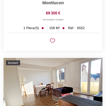
Montlucon
69 300 €
honoraires compris
158
M²
Réf :
6552
1
Pièce(s)
Exclusif