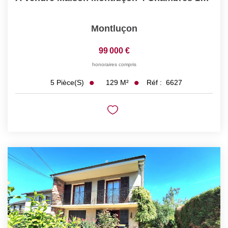
Montluçon
99 000 €
honoraires compris
129
M²
Réf :
6627
5
Pièce(s)