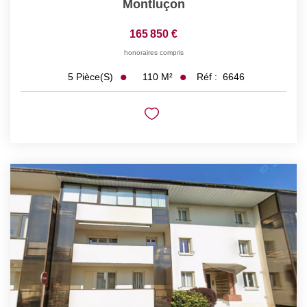
Montluçon
165 850 €
honoraires compris
110
M²
Réf :
6646
5
Pièce(s)