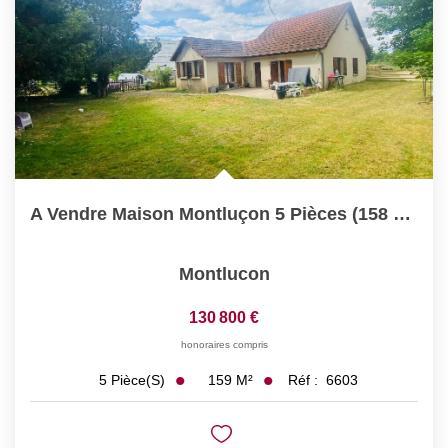
A Vendre Maison Montluçon 5 Pièces (158 M² Hab) - Séjour...
Montlucon
130 800 €
honoraires compris
159
M²
Réf :
6603
5
Pièce(s)