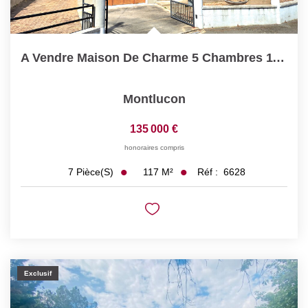
A Vendre Maison De Charme 5 Chambres 118 M2 Secteur Calme...
Montlucon
135 000 €
honoraires compris
117
M²
Réf :
6628
7
Pièce(s)
Exclusif