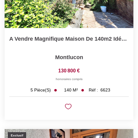
A Vendre Magnifique Maison De 140m2 Idéalement Située À...
Montlucon
130 800 €
honoraires compris
140
M²
Réf :
6623
5
Pièce(s)
Exclusif