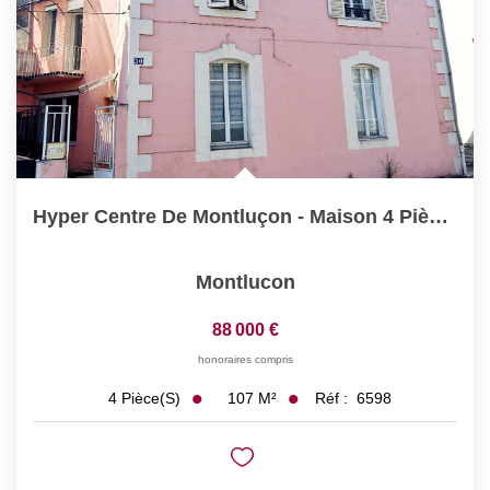
Hyper Centre De Montluçon - Maison 4 Pièce(s) 107 M2 Avec...
Montlucon
88 000 €
honoraires compris
107
M²
Réf :
6598
4
Pièce(s)