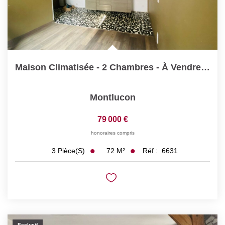
Maison Climatisée - 2 Chambres - À Vendre En Hyper-Centre...
Montlucon
79 000 €
honoraires compris
72
M²
Réf :
6631
3
Pièce(s)
Exclusif