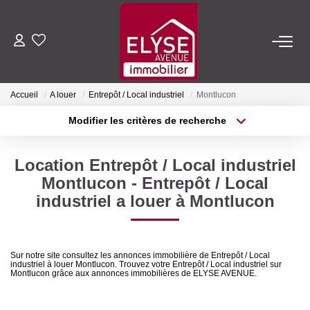
ACHETER
Accueil
A louer
Entrepôt / Local industriel
Montlucon
LOUER
Modifier les critères de recherche
Type de transaction
Localisation
Acheter
Localisation
ESTIMER
Location Entrepôt / Local industriel
Type de bien
Sélectionnez...
Surface min
Montlucon - Entrepôt / Local
FAIRE GÉRER
industriel a louer à Montlucon
Plus de critères
Budget max
NOTRE AGENCE
Créer une alerte
Sur notre site consultez les annonces immobilière de Entrepôt / Local
industriel à louer Montlucon. Trouvez votre Entrepôt / Local industriel sur
Qui Sommes-Nous
Montlucon grâce aux annonces immobilières de ELYSE AVENUE.
Nous Rejoindre