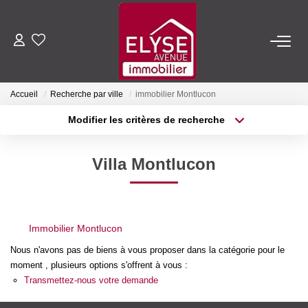
ACHETER
Accueil
Recherche par ville
immobilier Montlucon
LOUER
Modifier les critères de recherche
Type de transaction
Localisation
Acheter
Localisation
ESTIMER
Villa Montlucon
Type de bien
Sélectionnez...
Surface min
FAIRE GÉRER
Plus de critères
Budget max
Immobilier Montlucon
NOTRE AGENCE
Créer une alerte
Nous n'avons pas de biens à vous proposer dans la catégorie pour le
moment , plusieurs options s'offrent à vous :
Qui Sommes-Nous
Transmettez-nous votre demande
Nous Rejoindre