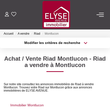
ACHETER
Accueil
A vendre
Riad
Montlucon
LOUER
Modifier les critères de recherche
Type de transaction
Localisation
Acheter
Localisation
ESTIMER
Achat / Vente Riad Montlucon - Riad
Type de bien
Sélectionnez...
Surface min
a vendre à Montlucon
FAIRE GÉRER
Plus de critères
Budget max
NOTRE AGENCE
Sur notre site consultez les annonces immobilière de Riad à vendre
Montlucon. Trouvez votre Riad sur Montlucon grâce aux annonces
Créer une alerte
immobilières de ELYSE AVENUE.
Qui Sommes-Nous
Nous Rejoindre
Immobilier Montlucon