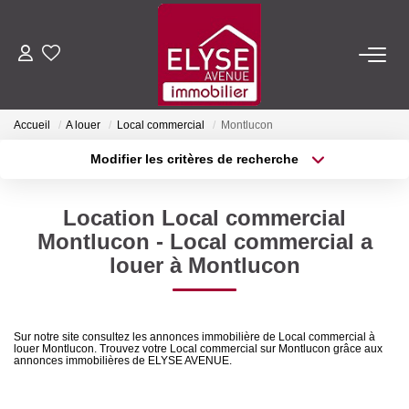
ACHETER
Accueil
A louer
Local commercial
Montlucon
LOUER
Modifier les critères de recherche
Type de transaction
Localisation
Acheter
Localisation
ESTIMER
Location Local commercial
Type de bien
Sélectionnez...
Surface min
Montlucon - Local commercial a
FAIRE GÉRER
louer à Montlucon
Plus de critères
Budget max
NOTRE AGENCE
Créer une alerte
Sur notre site consultez les annonces immobilière de Local commercial à
louer Montlucon. Trouvez votre Local commercial sur Montlucon grâce aux
Qui Sommes-Nous
annonces immobilières de ELYSE AVENUE.
Nous Rejoindre