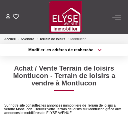
ACHETER
Accueil
A vendre
Terrain de loisirs
Montlucon
LOUER
Modifier les critères de recherche
Type de transaction
Localisation
Acheter
Localisation
ESTIMER
Achat / Vente Terrain de loisirs
Type de bien
Sélectionnez...
Surface min
Montlucon - Terrain de loisirs a
FAIRE GÉRER
vendre à Montlucon
Plus de critères
Budget max
NOTRE AGENCE
Créer une alerte
Sur notre site consultez les annonces immobilière de Terrain de loisirs à
vendre Montlucon. Trouvez votre Terrain de loisirs sur Montlucon grâce aux
Qui Sommes-Nous
annonces immobilières de ELYSE AVENUE.
Nous Rejoindre